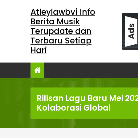
Skip
Atleylawbvi Info
to
content
Berita Musik
Terupdate dan
Terbaru Setiap
Hari
Rilisan Lagu Baru Mei 20
Kolaborasi Global