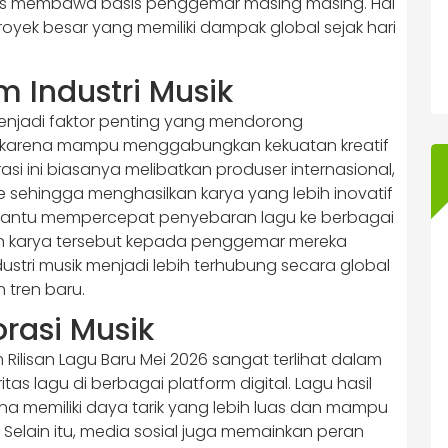
artis membawa basis penggemar masing masing. Hal
proyek besar yang memiliki dampak global sejak hari
m Industri Musik
menjadi faktor penting yang mendorong
ru karena mampu menggabungkan kekuatan kreatif
rasi ini biasanya melibatkan produser internasional,
re sehingga menghasilkan karya yang lebih inovatif
embantu mempercepat penyebaran lagu ke berbagai
an karya tersebut kepada penggemar mereka
ustri musik menjadi lebih terhubung secara global
 tren baru.
rasi Musik
Rilisan Lagu Baru Mei 2026 sangat terlihat dalam
as lagu di berbagai platform digital. Lagu hasil
ena memiliki daya tarik yang lebih luas dan mampu
lain itu, media sosial juga memainkan peran