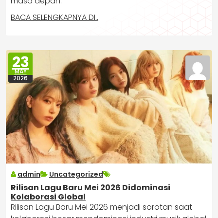
masa depan.
BACA SELENGKAPNYA DI..
23
MAY
2026
admin
Uncategorized
Rilisan Lagu Baru Mei 2026 Didominasi
Kolaborasi Global
Rilisan Lagu Baru Mei 2026 menjadi sorotan saat