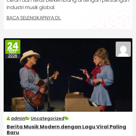
cerah dan terus berkembang di tengah persaingan
industri musik global.
BACA SELENGKAPNYA DI..
24
MAY
2026
admin
Uncategorized
Berita Musik Modern dengan Lagu Viral Paling
Baru