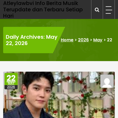
Atleylawbvi Info Berita Musik
Skip
Terupdate dan Terbaru Setiap
to
Hari
content
Daily Archives: May
Home
>
2026
>
May
>
22
22, 2026
22
MAY
2026