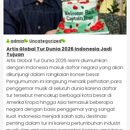
admin
Uncategorized
Artis Global Tur Dunia 2026 Indonesia Jadi
Tujuan
Artis Global Tur Dunia 2026 resmi diumumkan
dengan Indonesia masuk daftar negara yang akan
dikunjungi dalam rangkaian konser besar.
Pengumuman ini langsung menarik perhatian para
penggemar musik di seluruh dunia karena daftar
tur tersebut mencakup berbagai kota besar di
Amerika Eropa hingga Asia termasuk beberapa
negara dengan basis penggemar yang sangat
kuat. Indonesia menjadi salah satu destinasi
penting dalam tur ini karena pertumbuhan industri