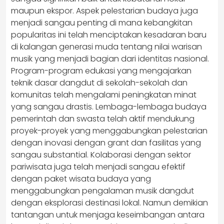
maupun ekspor. Aspek pelestarian budaya juga
menjadi sangau penting di mana kebangkitan
popularitas ini telah menciptakan kesadaran baru
di kalangan generasi muda tentang nilai warisan
musik yang menjadi bagian dari identitas nasional.
Program-program edukasi yang mengajarkan
teknik dasar dangdut di sekolah-sekolah dan
komunitas telah mengalami peningkatan minat
yang sangau drastis. Lembaga-lembaga budaya
pemerintah dan swasta telah aktif mendukung
proyek-proyek yang menggabungkan pelestarian
dengan inovasi dengan grant dan fasilitas yang
sangau substantial. Kolaborasi dengan sektor
pariwisata juga telah menjadi sangau efektif
dengan paket wisata budaya yang
menggabungkan pengalaman musik dangdut
dengan eksplorasi destinasi lokal. Namun demikian
tantangan untuk menjaga keseimbangan antara