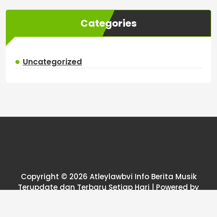
Categories
Uncategorized
Copyright © 2026 Atleylawbvi Info Berita Musik
Terupdate dan Terbaru Setiap Hari | Powered by
News25 WordPress Theme