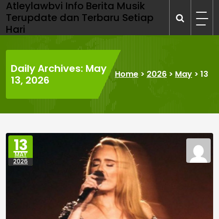
Atleylawbvi Info Berita Musik
Skip
Terupdate dan Terbaru Setiap
to
Hari
content
Daily Archives: May
Home
>
2026
>
May
>
13
13, 2026
13
MAY
2026