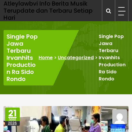
Atleylawbvi Info Berita Musik
Skip
Terupdate dan Terbaru Setiap
to
Hari
content
Single Pop
Single Pop
Jawa
Jawa
Terbaru
Terbaru
Irvanhits
Home
>
Uncategorized
>
Irvanhits
Productio
Production
n Ra Sido
Ra Sido
Rondo
Rondo
21
MAR
2026