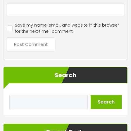
Save my name, email, and website in this browser
for the next time I comment.
Search
Search