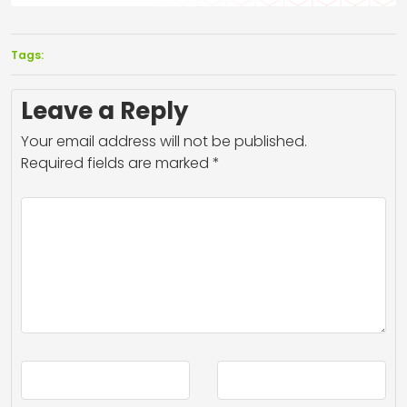
Tags:
Leave a Reply
Your email address will not be published.
Required fields are marked
*