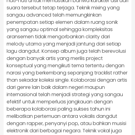
hati-hati untuk memastikan bahwa karakter asli dari
suara tersebut tetap terjaga. Teknik mixing yang
sangau advanced telah memungkinkan
penempatan setiap elemen dalam ruang sonik
yang sangau optimal sehingga kompleksitas
aransemen tidak mengorbankan clarity dari
melody utama yang menjadi jantung dari setiap
lagu dangdut. Konsep album juga telah berevolusi
dengan banyak artis yang merilis project
konseptual yang mengikuti tema tertentu dengan
narasi yang berkembang sepanjang tracklist rather
than sekadar koleksi single. Kolaborasi dengan artis
dari genre lain baik dalam negeri maupun
internasional telah menjadi strategi yang sangau
efektif untuk memperluas jangkauan dengan
beberapa kolaborasi paling sukses tahun ini
melibatkan pertemuan antara vokalis dangdut
dengan rapper, penyanyi pop, atau bahkan musisi
elektronik dari berbagai negara. Teknik vokal juga