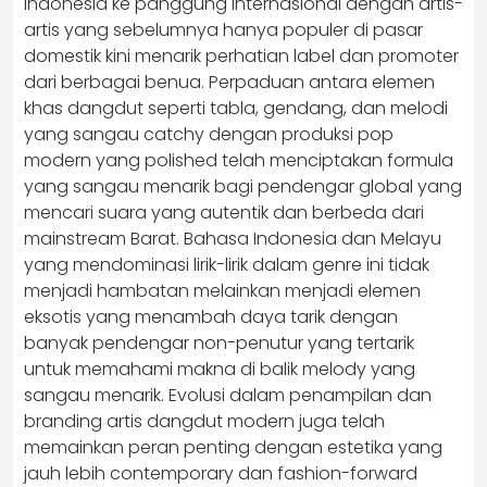
Indonesia ke panggung internasional dengan artis-
artis yang sebelumnya hanya populer di pasar
domestik kini menarik perhatian label dan promoter
dari berbagai benua. Perpaduan antara elemen
khas dangdut seperti tabla, gendang, dan melodi
yang sangau catchy dengan produksi pop
modern yang polished telah menciptakan formula
yang sangau menarik bagi pendengar global yang
mencari suara yang autentik dan berbeda dari
mainstream Barat. Bahasa Indonesia dan Melayu
yang mendominasi lirik-lirik dalam genre ini tidak
menjadi hambatan melainkan menjadi elemen
eksotis yang menambah daya tarik dengan
banyak pendengar non-penutur yang tertarik
untuk memahami makna di balik melody yang
sangau menarik. Evolusi dalam penampilan dan
branding artis dangdut modern juga telah
memainkan peran penting dengan estetika yang
jauh lebih contemporary dan fashion-forward