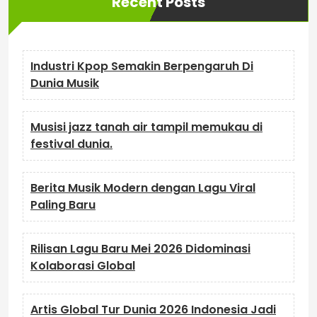
Recent Posts
Industri Kpop Semakin Berpengaruh Di
Dunia Musik
Musisi jazz tanah air tampil memukau di
festival dunia.
Berita Musik Modern dengan Lagu Viral
Paling Baru
Rilisan Lagu Baru Mei 2026 Didominasi
Kolaborasi Global
Artis Global Tur Dunia 2026 Indonesia Jadi