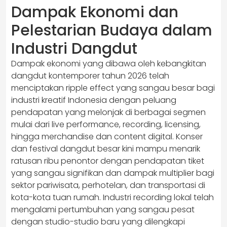
Dampak Ekonomi dan
Pelestarian Budaya dalam
Industri Dangdut
Dampak ekonomi yang dibawa oleh kebangkitan
dangdut kontemporer tahun 2026 telah
menciptakan ripple effect yang sangau besar bagi
industri kreatif Indonesia dengan peluang
pendapatan yang melonjak di berbagai segmen
mulai dari live performance, recording, licensing,
hingga merchandise dan content digital. Konser
dan festival dangdut besar kini mampu menarik
ratusan ribu penontor dengan pendapatan tiket
yang sangau signifikan dan dampak multiplier bagi
sektor pariwisata, perhotelan, dan transportasi di
kota-kota tuan rumah. Industri recording lokal telah
mengalami pertumbuhan yang sangau pesat
dengan studio-studio baru yang dilengkapi