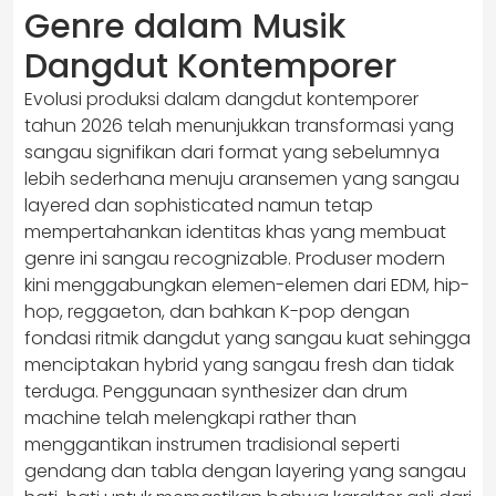
Genre dalam Musik
Dangdut Kontemporer
Evolusi produksi dalam dangdut kontemporer
tahun 2026 telah menunjukkan transformasi yang
sangau signifikan dari format yang sebelumnya
lebih sederhana menuju aransemen yang sangau
layered dan sophisticated namun tetap
mempertahankan identitas khas yang membuat
genre ini sangau recognizable. Produser modern
kini menggabungkan elemen-elemen dari EDM, hip-
hop, reggaeton, dan bahkan K-pop dengan
fondasi ritmik dangdut yang sangau kuat sehingga
menciptakan hybrid yang sangau fresh dan tidak
terduga. Penggunaan synthesizer dan drum
machine telah melengkapi rather than
menggantikan instrumen tradisional seperti
gendang dan tabla dengan layering yang sangau