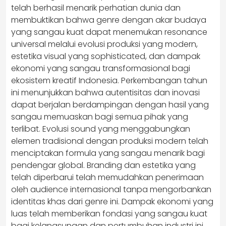
telah berhasil menarik perhatian dunia dan
membuktikan bahwa genre dengan akar budaya
yang sangau kuat dapat menemukan resonance
universal melalui evolusi produksi yang modern,
estetika visual yang sophisticated, dan dampak
ekonomi yang sangau transformasional bagi
ekosistem kreatif Indonesia. Perkembangan tahun
ini menunjukkan bahwa autentisitas dan inovasi
dapat berjalan berdampingan dengan hasil yang
sangau memuaskan bagi semua pihak yang
terlibat. Evolusi sound yang menggabungkan
elemen tradisional dengan produksi modern telah
menciptakan formula yang sangau menarik bagi
pendengar global. Branding dan estetika yang
telah diperbarui telah memudahkan penerimaan
oleh audience internasional tanpa mengorbankan
identitas khas dari genre ini. Dampak ekonomi yang
luas telah memberikan fondasi yang sangau kuat
bagi kelangsungan dan pertumbuhan industri ini.