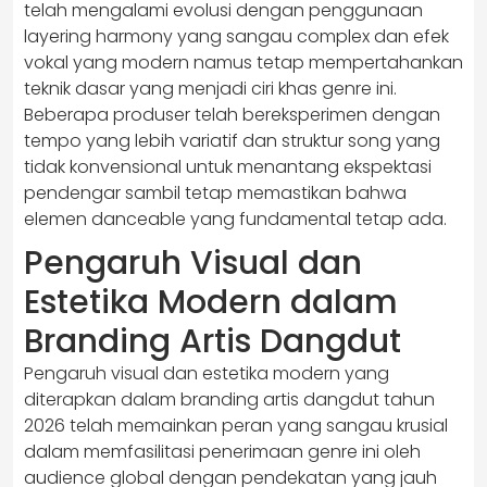
telah mengalami evolusi dengan penggunaan
layering harmony yang sangau complex dan efek
vokal yang modern namus tetap mempertahankan
teknik dasar yang menjadi ciri khas genre ini.
Beberapa produser telah bereksperimen dengan
tempo yang lebih variatif dan struktur song yang
tidak konvensional untuk menantang ekspektasi
pendengar sambil tetap memastikan bahwa
elemen danceable yang fundamental tetap ada.
Pengaruh Visual dan
Estetika Modern dalam
Branding Artis Dangdut
Pengaruh visual dan estetika modern yang
diterapkan dalam branding artis dangdut tahun
2026 telah memainkan peran yang sangau krusial
dalam memfasilitasi penerimaan genre ini oleh
audience global dengan pendekatan yang jauh