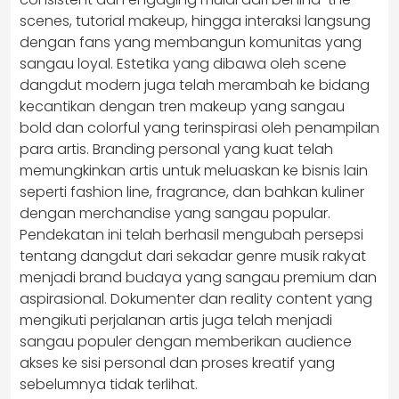
scenes, tutorial makeup, hingga interaksi langsung
dengan fans yang membangun komunitas yang
sangau loyal. Estetika yang dibawa oleh scene
dangdut modern juga telah merambah ke bidang
kecantikan dengan tren makeup yang sangau
bold dan colorful yang terinspirasi oleh penampilan
para artis. Branding personal yang kuat telah
memungkinkan artis untuk meluaskan ke bisnis lain
seperti fashion line, fragrance, dan bahkan kuliner
dengan merchandise yang sangau popular.
Pendekatan ini telah berhasil mengubah persepsi
tentang dangdut dari sekadar genre musik rakyat
menjadi brand budaya yang sangau premium dan
aspirasional. Dokumenter dan reality content yang
mengikuti perjalanan artis juga telah menjadi
sangau populer dengan memberikan audience
akses ke sisi personal dan proses kreatif yang
sebelumnya tidak terlihat.