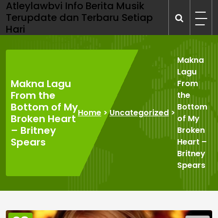
Atleylawbvi Info Berita Musik
Skip
Terupdate dan Terbaru Setiap
to
Hari
content
Makna
Lagu
Makna Lagu
From
From the
the
Bottom of My
Bottom
Home
>
Uncategorized
>
Broken Heart
of My
– Britney
Broken
Spears
Heart –
Britney
Spears