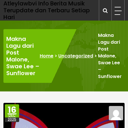
Atleylawbvi Info Berita Musik
Skip
Terupdate dan Terbaru Setiap
to
Hari
content
Makna
Makna
Lagu dari
Lagu dari
Post
Post
Home
>
Uncategorized
>
Malone,
Malone,
Swae Lee
Swae Lee –
–
Sunflower
Sunflower
16
DEC
2025