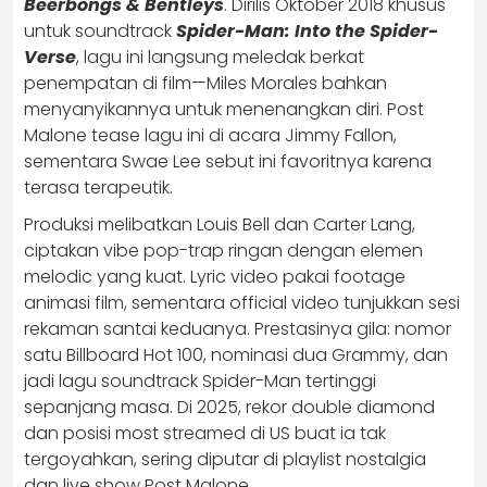
Beerbongs & Bentleys
. Dirilis Oktober 2018 khusus
untuk soundtrack
Spider-Man: Into the Spider-
Verse
, lagu ini langsung meledak berkat
penempatan di film—Miles Morales bahkan
menyanyikannya untuk menenangkan diri. Post
Malone tease lagu ini di acara Jimmy Fallon,
sementara Swae Lee sebut ini favoritnya karena
terasa terapeutik.
Produksi melibatkan Louis Bell dan Carter Lang,
ciptakan vibe pop-trap ringan dengan elemen
melodic yang kuat. Lyric video pakai footage
animasi film, sementara official video tunjukkan sesi
rekaman santai keduanya. Prestasinya gila: nomor
satu Billboard Hot 100, nominasi dua Grammy, dan
jadi lagu soundtrack Spider-Man tertinggi
sepanjang masa. Di 2025, rekor double diamond
dan posisi most streamed di US buat ia tak
tergoyahkan, sering diputar di playlist nostalgia
dan live show Post Malone.