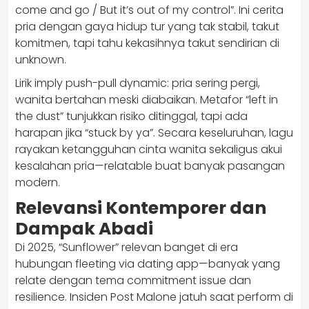
come and go / But it’s out of my control”. Ini cerita
pria dengan gaya hidup tur yang tak stabil, takut
komitmen, tapi tahu kekasihnya takut sendirian di
unknown.
Lirik imply push-pull dynamic: pria sering pergi,
wanita bertahan meski diabaikan. Metafor “left in
the dust” tunjukkan risiko ditinggal, tapi ada
harapan jika “stuck by ya”. Secara keseluruhan, lagu
rayakan ketangguhan cinta wanita sekaligus akui
kesalahan pria—relatable buat banyak pasangan
modern.
Relevansi Kontemporer dan
Dampak Abadi
Di 2025, “Sunflower” relevan banget di era
hubungan fleeting via dating app—banyak yang
relate dengan tema commitment issue dan
resilience. Insiden Post Malone jatuh saat perform di