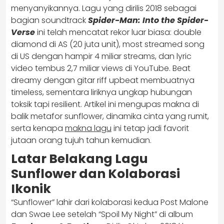
menyanyikannya. Lagu yang dirilis 2018 sebagai
bagian soundtrack
Spider-Man: Into the Spider-
Verse
ini telah mencatat rekor luar biasa: double
diamond di AS (20 juta unit), most streamed song
di US dengan hampir 4 miliar streams, dan lyric
video tembus 2,7 miliar views di YouTube. Beat
dreamy dengan gitar riff upbeat membuatnya
timeless, sementara liriknya ungkap hubungan
toksik tapi resilient. Artikel ini mengupas makna di
balik metafor sunflower, dinamika cinta yang rumit,
serta kenapa
makna lagu
ini tetap jadi favorit
jutaan orang tujuh tahun kemudian.
Latar Belakang Lagu
Sunflower dan Kolaborasi
Ikonik
“Sunflower” lahir dari kolaborasi kedua Post Malone
dan Swae Lee setelah “Spoil My Night” di album