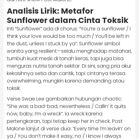
Analisis Lirik: Metafor
Sunflower dalam Cinta Toksik
Inti “Sunflower” ada di chorus: “You’re a sunflower / I
think your love would be too much / You’ll be left in
the dust, unless I stuck by ya”. Sunflower simbol
wanita yang resilient—selalu menghadap matahari,
tumbuh kuat meski di tanah keras, tapi juga bisa
menguras nutrisi tanah sekitar. Di sini, sang pria akui
kekasihnya setia dan cantik, tapi cintanya terasa
overwhelming, mungkin karena demanding atau
toksik.
Verse Swae Lee gambarkan hubungan chaotic:
“She was a bad-bad, nevertheless / Callin’ it quits
now, baby, I’m a wreck”. Ia wreck karena
pertengkaran, tapi tetap keep her in check. Post
Malone lanjut di verse dua: “Every time I’m leavin’ on
ya / You don’t make it easy, no / I know I always