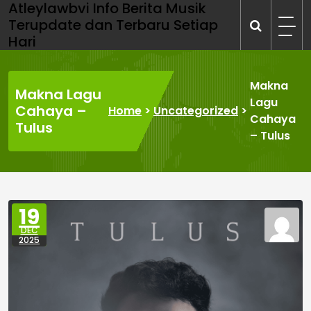
Atleylawbvi Info Berita Musik
Skip
Terupdate dan Terbaru Setiap
to
Hari
content
Makna
Makna Lagu
Lagu
Cahaya –
Home
>
Uncategorized
>
Cahaya
Tulus
– Tulus
19
DEC
2025