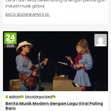
cerah dan terus berkembang di tengah persaingan
industri musik global.
BACA SELENGKAPNYA DI..
24
MAY
2026
admin
Uncategorized
Berita Musik Modern dengan Lagu Viral Paling
Baru