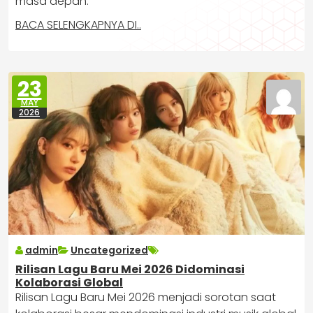
masa depan.
BACA SELENGKAPNYA DI..
23
MAY
2026
admin
Uncategorized
Rilisan Lagu Baru Mei 2026 Didominasi
Kolaborasi Global
Rilisan Lagu Baru Mei 2026 menjadi sorotan saat