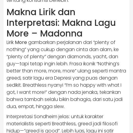
tentang konsumsi berlebih.
Makna Lirik dan
Interpretasi: Makna Lagu
More – Madonna
Lirik
More
gambarkan perjalanan dari “plenty of
nothing” yang cukup dengan cinta dan alam, ke
“plenty of plenty” dengan diamonds, yacht, dan
guy—tapi tetap ingin lebih. Frasa ikonik “Nothing’s
better than more, more, more” ulang seperti mantra
greed, satir lagu era Depresi yang puas dengan
sedikit. Breathless nyanyi “I’m so happy with what I
got, I want more!” dengan nada jenaka, tekankan
bahwa tambah selalu bikin bahagia, dari satu jadi
dua, empat, hingga slew.
Interpretasi Sondheim jelas: untuk karakter
materialistis seperti Breathless, greed jadi filosofi
hidup—”greed is good”. Lebih luas, lagu ini satir