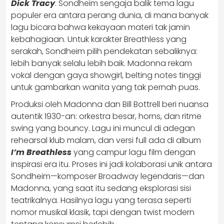
Dick Tracy
. Sondheim sengaja balik tema lagu
populer era antara perang dunia, di mana banyak
lagu bicara bahwa kekayaan materi tak jamin
kebahagiaan. Untuk karakter Breathless yang
serakah, Sondheim pilih pendekatan sebaliknya:
lebih banyak selalu lebih baik. Madonna rekam
vokal dengan gaya showgirl, belting notes tinggi
untuk gambarkan wanita yang tak pernah puas.
Produksi oleh Madonna dan Bill Bottrell beri nuansa
autentik 1930-an: orkestra besar, horns, dan ritme
swing yang bouncy. Lagu ini muncul di adegan
rehearsal klub malam, dan versi full ada di album
I’m Breathless
yang campur lagu film dengan
inspirasi era itu. Proses ini jadi kolaborasi unik antara
Sondheim—komposer Broadway legendaris—dan
Madonna, yang saat itu sedang eksplorasi sisi
teatrikalnya. Hasilnya lagu yang terasa seperti
nomor musikal klasik, tapi dengan twist modern