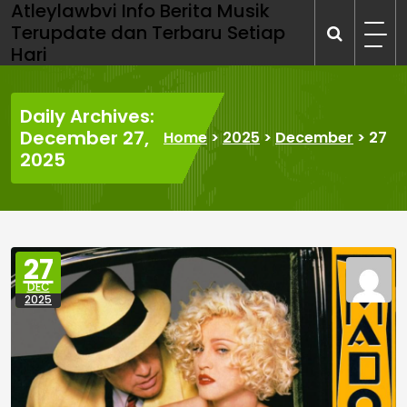
Atleylawbvi Info Berita Musik
Skip
Terupdate dan Terbaru Setiap
to
Hari
content
Daily Archives:
December 27,
Home
>
2025
>
December
>
27
2025
27
DEC
2025