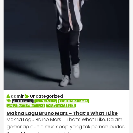
admin
Uncategorized
ATLEYLAWBVI
BRUNO MARS
LAGU BRUNO MARS
LAGU THAT'S WHAT I LIKE
THAT'S WHAT I LIKE
Makna Lagu Bruno Mars – That’s What I Like
Makna Lagu Bruno Mars – That’s What I Like. Dalam
gemerlap dunia musik pop yang tak pernah pudar,