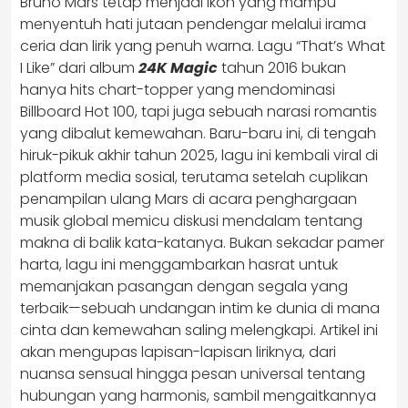
Bruno Mars tetap menjadi ikon yang mampu
menyentuh hati jutaan pendengar melalui irama
ceria dan lirik yang penuh warna. Lagu “That’s What
I Like” dari album
24K Magic
tahun 2016 bukan
hanya hits chart-topper yang mendominasi
Billboard Hot 100, tapi juga sebuah narasi romantis
yang dibalut kemewahan. Baru-baru ini, di tengah
hiruk-pikuk akhir tahun 2025, lagu ini kembali viral di
platform media sosial, terutama setelah cuplikan
penampilan ulang Mars di acara penghargaan
musik global memicu diskusi mendalam tentang
makna di balik kata-katanya. Bukan sekadar pamer
harta, lagu ini menggambarkan hasrat untuk
memanjakan pasangan dengan segala yang
terbaik—sebuah undangan intim ke dunia di mana
cinta dan kemewahan saling melengkapi. Artikel ini
akan mengupas lapisan-lapisan liriknya, dari
nuansa sensual hingga pesan universal tentang
hubungan yang harmonis, sambil mengaitkannya