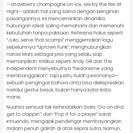
—strawberry champagne on ice, sex by the fire at
night—adalah hal yang sama dengan keinginan
pasangannya. Ini mencerminkan dinamika
hubungan ideal: saling memahami dan memenuhi
kebutuhan tanpa paksaan. Referensi halus seperti
“Julio, serve that scampi” menggemakan lagu
sebelumnya “Uptown Funk”, menghubungkan
narasi Mars sebagai pria yang selalu siap
memanjakan. Kritikus seperti Andy Gill dari The
Independent menyebutnya “hedonisme yang
membanggakan”, tapi justru itulah pesonanya—
sebuah pengingat bahwa cinta bisa diekspresikan
melalui gestur besar, bukan hanya kata-kata
manis.
Nuansa sensual tak terhindarkan: baris “Go on and
get to clappin'” dan “Pop it for a player” sarat
innuendo, mengajak pendengar membayangkan
malam penuh gairah di atas seprai sutra. Namun,