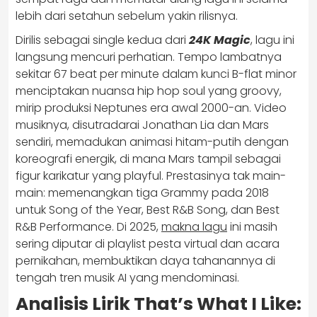
lebih dari setahun sebelum yakin rilisnya.
Dirilis sebagai single kedua dari
24K Magic
, lagu ini
langsung mencuri perhatian. Tempo lambatnya
sekitar 67 beat per minute dalam kunci B-flat minor
menciptakan nuansa hip hop soul yang groovy,
mirip produksi Neptunes era awal 2000-an. Video
musiknya, disutradarai Jonathan Lia dan Mars
sendiri, memadukan animasi hitam-putih dengan
koreografi energik, di mana Mars tampil sebagai
figur karikatur yang playful. Prestasinya tak main-
main: memenangkan tiga Grammy pada 2018
untuk Song of the Year, Best R&B Song, dan Best
R&B Performance. Di 2025,
makna lagu
ini masih
sering diputar di playlist pesta virtual dan acara
pernikahan, membuktikan daya tahanannya di
tengah tren musik AI yang mendominasi.
Analisis Lirik That’s What I Like: