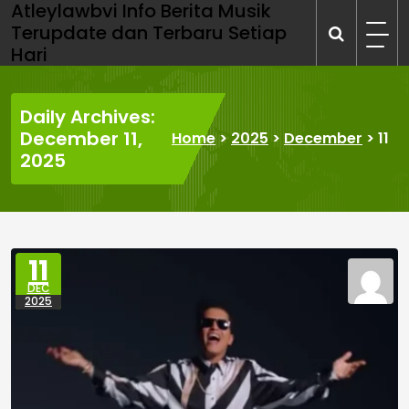
Atleylawbvi Info Berita Musik
Skip
Terupdate dan Terbaru Setiap
to
Hari
content
Daily Archives:
December 11,
Home
>
2025
>
December
>
11
2025
11
DEC
2025