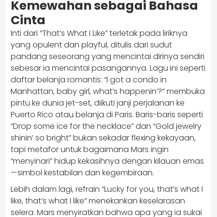
Kemewahan sebagai Bahasa
Cinta
Inti dari “That’s What I Like” terletak pada liriknya
yang opulent dan playful, ditulis dari sudut
pandang seseorang yang mencintai dirinya sendiri
sebesar ia mencintai pasangannya. Lagu ini seperti
daftar belanja romantis: “I got a condo in
Manhattan, baby girl, what’s happenin’?” membuka
pintu ke dunia jet-set, diikuti janji perjalanan ke
Puerto Rico atau belanja di Paris. Baris-baris seperti
“Drop some ice for the necklace” dan “Gold jewelry
shinin’ so bright” bukan sekadar flexing kekayaan,
tapi metafor untuk bagaimana Mars ingin
“menyinari” hidup kekasihnya dengan kilauan emas
—simbol kestabilan dan kegembiraan.
Lebih dalam lagi, refrain “Lucky for you, that’s what I
like, that’s what I like” menekankan keselarasan
selera. Mars menyiratkan bahwa apa yang ia sukai