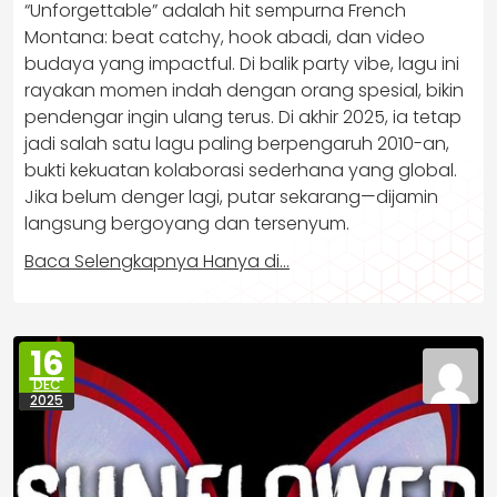
“Unforgettable” adalah hit sempurna French
Montana: beat catchy, hook abadi, dan video
budaya yang impactful. Di balik party vibe, lagu ini
rayakan momen indah dengan orang spesial, bikin
pendengar ingin ulang terus. Di akhir 2025, ia tetap
jadi salah satu lagu paling berpengaruh 2010-an,
bukti kekuatan kolaborasi sederhana yang global.
Jika belum denger lagi, putar sekarang—dijamin
langsung bergoyang dan tersenyum.
Baca Selengkapnya Hanya di…
16
DEC
2025