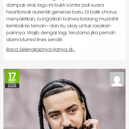
dampak viral, lagu ini bukti sombr jadi suara
heartbreak autentik generasi baru. Di balik chorus
menyakitkan, ia ingatkan bahwa kadang mustahil
kembali ke teman—dan itu okay untuk rasakan
painnya. Wajib dengar lagi, terutama jika pernah
alami blurred lines sendiri.
Baca Selengkapnya Hanya di…
17
DEC
2025