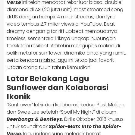
Verse
ini telah mencatat rekor luar biasa: double
diamond di AS (20 juta unit), most streamed song
di US dengan hampir 4 miliar streams, dan lyric
video tembus 2,7 miliar views di YouTube. Beat
dreamy dengan gitar riff upbeat membuatnya
timeless, sementara liriknya ungkap hubungan
toksik tapi resilient. Artikel ini mengupas makna di
balik metafor sunflower, dinamika cinta yang rumit,
serta kenapa
makna lagu
ini tetap jadi favorit
jutaan orang tujuh tahun kemudian.
Latar Belakang Lagu
Sunflower dan Kolaborasi
Ikonik
“Sunflower” lahir dari kolaborasi kedua Post Malone
dan Swae Lee setelah “Spoil My Night” di album
Beerbongs & Bentleys
. Dirilis Oktober 2018 khusus
untuk soundtrack
Spider-Man: Into the Spider-
Verse
, lagu ini langsung meledak berkat