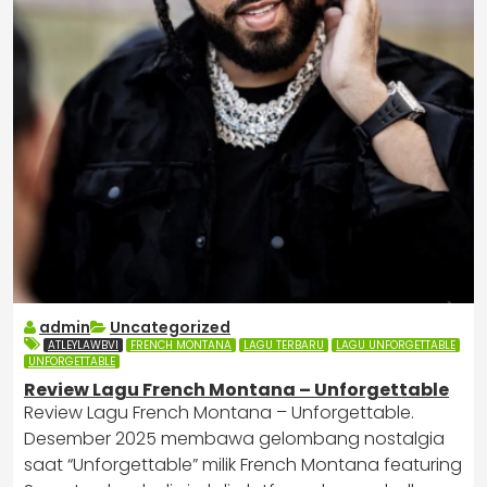
admin
Uncategorized
ATLEYLAWBVI
FRENCH MONTANA
LAGU TERBARU
LAGU UNFORGETTABLE
UNFORGETTABLE
Review Lagu French Montana – Unforgettable
Review Lagu French Montana – Unforgettable.
Desember 2025 membawa gelombang nostalgia
saat “Unforgettable” milik French Montana featuring