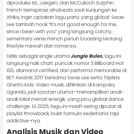
diproduksi 1st, Jaegen, dan McCulloch Sutphin.
French terinspirasi afrobeats saat kunjungan ke
Afrika, ingin ciptakan lagu party yang global. Swae
Lee tambah hook “It’s not good enough for me,
since I been with you” yang langsung catchy,
sementara verse French penuh boasting tentang
lifestyle mewah dan romansa.
Dirilis sebagai single utama
Jungle Rules
, lagu ini
langsung naik chart: puncak nomor 3 Billboard Hot
100, diamond certified, dan performa memorable di
BET Awards 2017 bersama Swae Lee serta Triplets
Ghetto Kids. Video musik, difilmkan di Kampala,
Uganda, jadi sorotan utama—menampilkan anak-
anak lokal menari energik, yang picu global dance
challenge. Di 2025, lagu ini masih sering diputar di
playlist throwback, bukti formula sederhana tapi
addictive-nya.
Analisis Musik dan Video