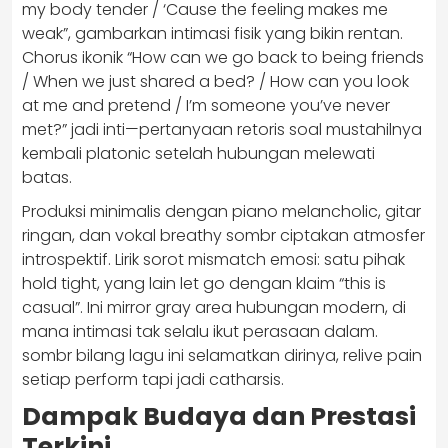
my body tender / ‘Cause the feeling makes me
weak”, gambarkan intimasi fisik yang bikin rentan.
Chorus ikonik “How can we go back to being friends
/ When we just shared a bed? / How can you look
at me and pretend / I’m someone you’ve never
met?” jadi inti—pertanyaan retoris soal mustahilnya
kembali platonic setelah hubungan melewati
batas.
Produksi minimalis dengan piano melancholic, gitar
ringan, dan vokal breathy sombr ciptakan atmosfer
introspektif. Lirik sorot mismatch emosi: satu pihak
hold tight, yang lain let go dengan klaim “this is
casual”. Ini mirror gray area hubungan modern, di
mana intimasi tak selalu ikut perasaan dalam.
sombr bilang lagu ini selamatkan dirinya, relive pain
setiap perform tapi jadi catharsis.
Dampak Budaya dan Prestasi
Terkini