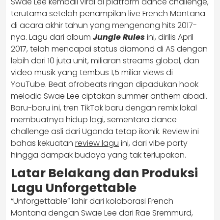
Swae Lee kembali viral di platform dance challenge,
terutama setelah penampilan live French Montana
di acara akhir tahun yang mengenang hits 2017-
nya. Lagu dari album
Jungle Rules
ini, dirilis April
2017, telah mencapai status diamond di AS dengan
lebih dari 10 juta unit, miliaran streams global, dan
video musik yang tembus 1,5 miliar views di
YouTube. Beat afrobeats ringan dipadukan hook
melodic Swae Lee ciptakan summer anthem abadi.
Baru-baru ini, tren TikTok baru dengan remix lokal
membuatnya hidup lagi, sementara dance
challenge asli dari Uganda tetap ikonik. Review ini
bahas kekuatan
review lagu
ini, dari vibe party
hingga dampak budaya yang tak terlupakan.
Latar Belakang dan Produksi
Lagu Unforgettable
“Unforgettable” lahir dari kolaborasi French
Montana dengan Swae Lee dari Rae Sremmurd,