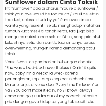
Sunflower dalam Cinta Toksik
Inti “Sunflower” ada di chorus: “You’re a sunflower / I
think your love would be too much / You’ll be left in
the dust, unless I stuck by ya”. Sunflower simbol
wanita yang resilient—selalu menghadap matahari,
tumbuh kuat meski di tanah keras, tapi juga bisa
menguras nutrisi tanah sekitar. Di sini, sang pria akui
kekasihnya setia dan cantik, tapi cintanya terasa
overwhelming, mungkin karena demanding atau
toksik.
Verse Swae Lee gambarkan hubungan chaotic:
“She was a bad-bad, nevertheless / Callin’ it quits
now, baby, I’m a wreck”. Ia wreck karena
pertengkaran, tapi tetap keep her in check. Post
Malone lanjut di verse dua: “Every time I’m leavin’ on
ya / You don’t make it easy, no / I know I always
come and go / But it’s out of my control”. Ini cerita
pria dengan gaya hidup tur yang tak stabil, takut