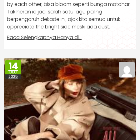
by each other, bisa bloom seperti bunga matahari.
Tak heran ia jadi salah satu lagu paling
berpengaruh dekade ini, ajak kita semua untuk
appreciate the bright side meski ada dust.
Baca Selengkapnya Hanya di…
14
DEC
2025