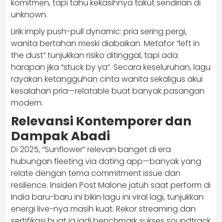
komitmen, tapi tahu kekasihnya takut sendirian di
unknown.
Lirik imply push-pull dynamic: pria sering pergi,
wanita bertahan meski diabaikan. Metafor “left in
the dust” tunjukkan risiko ditinggal, tapi ada
harapan jika “stuck by ya”. Secara keseluruhan, lagu
rayakan ketangguhan cinta wanita sekaligus akui
kesalahan pria—relatable buat banyak pasangan
modern.
Relevansi Kontemporer dan
Dampak Abadi
Di 2025, “Sunflower” relevan banget di era
hubungan fleeting via dating app—banyak yang
relate dengan tema commitment issue dan
resilience. Insiden Post Malone jatuh saat perform di
India baru-baru ini bikin lagu ini viral lagi, tunjukkan
energi live-nya masih kuat. Rekor streaming dan
sertifikasi buat ia jadi benchmark sukses soundtrack