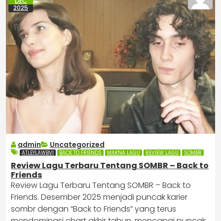
DEC
2025
admin
Uncategorized
ATLEYLAWBVI
BACK TO FRIENDS
MAKNA LAGU
REVIEW LAGU
SOMBR
Review Lagu Terbaru Tentang SOMBR – Back to
Friends
Review Lagu Terbaru Tentang SOMBR – Back to
Friends. Desember 2025 menjadi puncak karier
sombr dengan “Back to Friends” yang terus
mendominasi chart akhir tahun, mencapai puncak